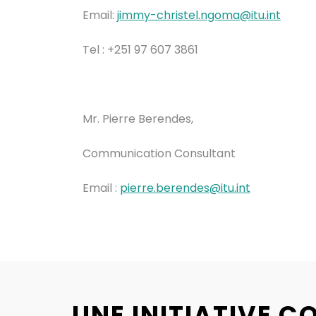
Email:
jimmy-christel.ngoma@itu.int
Tel : +251 97 607 3861
Mr. Pierre Berendes,
Communication Consultant
Email :
pierre.berendes@itu.int
UNE INITIATIVE 