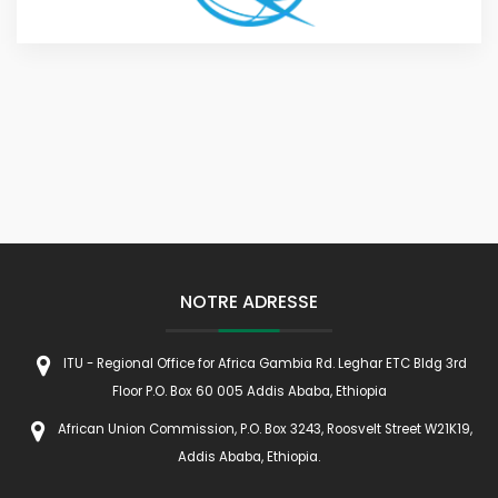
NOTRE ADRESSE
ITU - Regional Office for Africa Gambia Rd. Leghar ETC Bldg 3rd
Floor P.O. Box 60 005 Addis Ababa, Ethiopia
African Union Commission, P.O. Box 3243, Roosvelt Street W21K19,
Addis Ababa, Ethiopia.